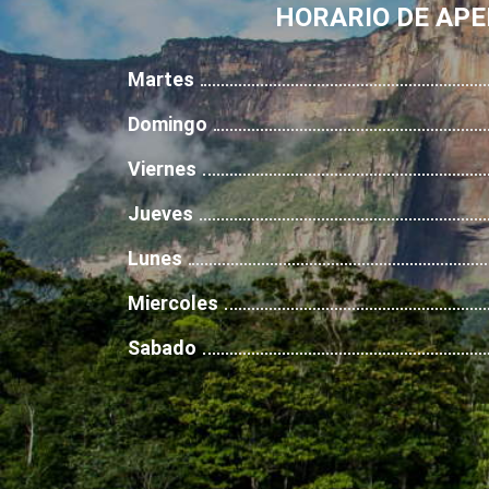
HORARIO DE AP
Martes
Domingo
Viernes
Jueves
Lunes
Miercoles
Sabado