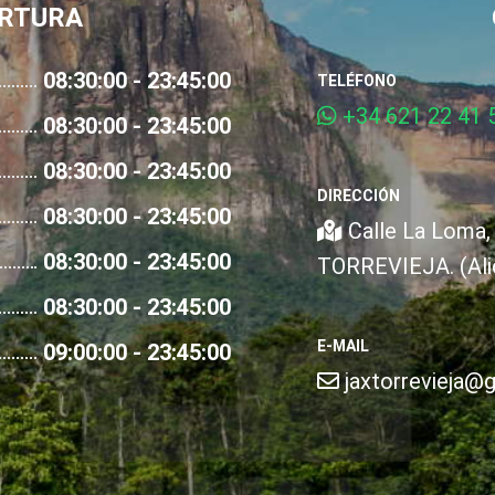
ERTURA
08:30:00 - 23:45:00
TELÉFONO
+34 621 22 41 5
08:30:00 - 23:45:00
08:30:00 - 23:45:00
DIRECCIÓN
08:30:00 - 23:45:00
Calle La Loma, 
08:30:00 - 23:45:00
TORREVIEJA. (Ali
08:30:00 - 23:45:00
E-MAIL
09:00:00 - 23:45:00
jaxtorrevieja@