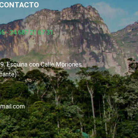
CONTACTO
5 - 34 687 21 67 31
9. Esquina con Calle Moriones.
cante)
gmail.com