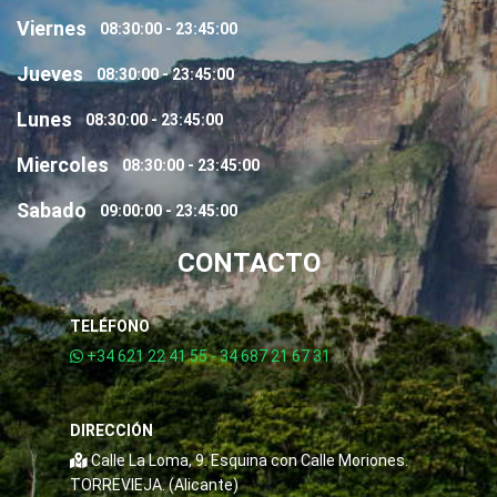
Viernes
08:30:00 - 23:45:00
Jueves
08:30:00 - 23:45:00
Lunes
08:30:00 - 23:45:00
Miercoles
08:30:00 - 23:45:00
Sabado
09:00:00 - 23:45:00
CONTACTO
TELÉFONO
+34 621 22 41 55 - 34 687 21 67 31
DIRECCIÓN
Calle La Loma, 9. Esquina con Calle Moriones.
TORREVIEJA. (Alicante)