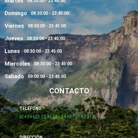
Martes
08:30:00 - 23:45:00
Domingo
08:30:00 - 23:45:00
Viernes
08:30:00 - 23:45:00
Jueves
08:30:00 - 23:45:00
Lunes
08:30:00 - 23:45:00
Miercoles
08:30:00 - 23:45:00
Sabado
09:00:00 - 23:45:00
CONTACTO
TELÉFONO
+34 621 22 41 55 - 34 687 21 67 31
DIRECCIÓN