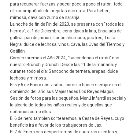
para recuperar fuerzas y sacar poco a poco el ratón, todo
ello acompañado de arepitas con nata. Para beber ,
mimosa, cava con zumo de naranja.
La noche de fin de Fín del 2023, se presenta con "todos los
hierros", el 1 de Diciembre, cena típica latina, Ensalada de
gallina, pan de jamón, Lacón ahumado, postres, Torta
Negra, dulce de lechosa, vinos, cava, las Uvas del Tiempo y
Cotillón.
Comenzaremos el Año 2024 , "sacandonos el ratón" con
nuestro Brunch y Drunch. Desde las 11 de la mañana, y
durante todo el día: Sancocho de ternera, arepas, dulce
lechosa y mimosa.
El 5 y 6 de Enero nos visitan, como lo hacen siempre en el
comienzo del año sus Majestades Los Reyes Magos.
Sesión de fotos para los pequeños, Menú Infantil especial y
la alegría de todos los niños reales y de aquellos que
soñamos como ellos.
El 6 de nero tambien sortearemos la Cesta de Reyes, cuyo
beneficio irá a favor de los trabajadores de Jax.
El 7 de Enero nos despediremos de nuestros clientes y