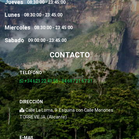
Jueves
08:30:00 - 23:45:00
Lunes
08:30:00 - 23:45:00
Miercoles
08:30:00 - 23:45:00
Sabado
09:00:00 - 23:45:00
CONTACTO
TELÉFONO
+34 621 22 41 55 - 34 687 21 67 31
DIRECCIÓN
Calle La Loma, 9. Esquina con Calle Moriones.
TORREVIEJA. (Alicante)
E-MAIL