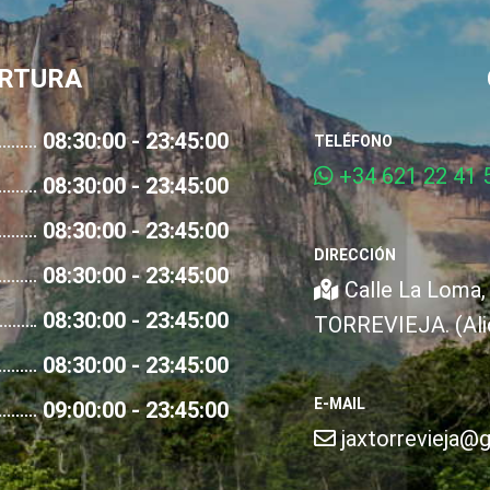
ERTURA
08:30:00 - 23:45:00
TELÉFONO
+34 621 22 41 5
08:30:00 - 23:45:00
08:30:00 - 23:45:00
DIRECCIÓN
08:30:00 - 23:45:00
Calle La Loma, 
08:30:00 - 23:45:00
TORREVIEJA. (Ali
08:30:00 - 23:45:00
E-MAIL
09:00:00 - 23:45:00
jaxtorrevieja@