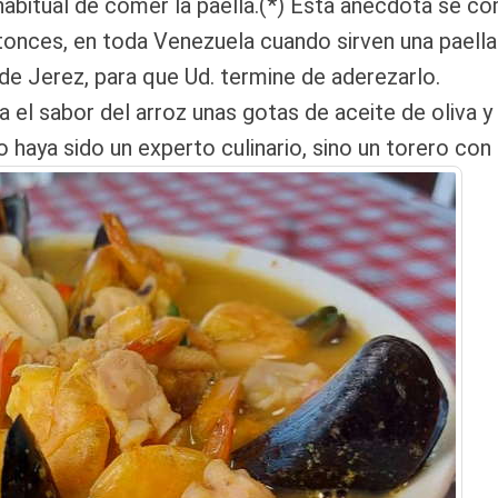
habitual de comer la paella.(*) Esta anécdota se c
ntonces, en toda Venezuela cuando sirven una paella
 de Jerez, para que Ud. termine de aderezarlo.
l sabor del arroz unas gotas de aceite de oliva y
 haya sido un experto culinario, sino un torero co