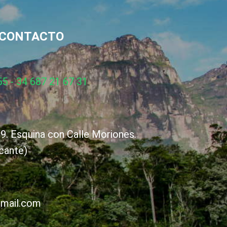
CONTACTO
5 - 34 687 21 67 31
9. Esquina con Calle Moriones.
cante)
gmail.com