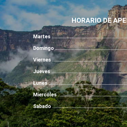
HORARIO DE AP
Martes
Domingo
Viernes
Jueves
Lunes
Miercoles
Sabado